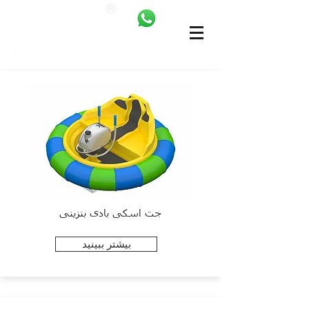
ANKALAND
bilgi@ankatrambolin.com
+90 549 650 50 00
جت اسکی بادی بنزینی
بیشتر ببینید