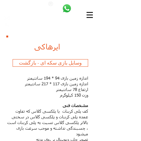
ANKALAND
bilgi@ankatrambolin.com
+90 549 650 50 00
ایرهاکی
وسایل بازی سکه ای - بازگشت
اندازه زمین بازی 94 * 194 سانتیمتر
اندازه زمین بازی 117 * 217 سانتیمتر
ارتفاع 78 سانتیمتر
وزن 150 کیلوگرم
مشخصات فنی
کف پلی کربنات یا پلکسی گلاس که تفاوت
عمده پلی کربنات و پلکسی گلاس در سختی
بالاتر پلکسی گلاس نسبت به پلی کربنات است
، چسبندگی نداشته و موجب سرعت بازی
میشود
تصویر چاپ دیجیتال بر روی بدنه