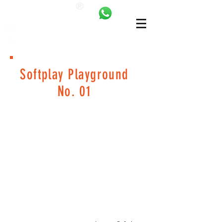
ANKALAND
bilgi@ankatrambolin.com
+90 549 650 50 00
Softplay Playground
No. 01