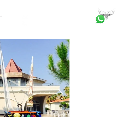
تم
bilgi@ankatrambolin.com
+90 549 650 50 00