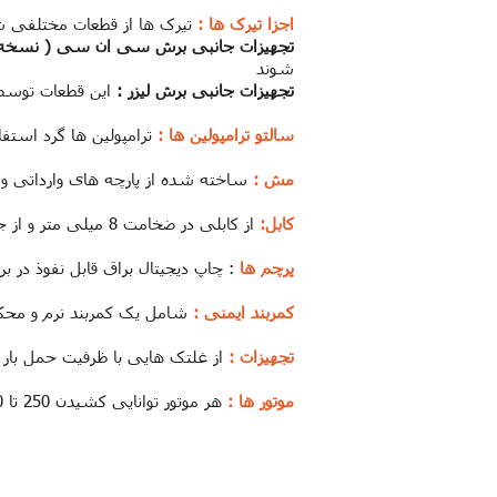
اجزا تیرک ها :
تیرک ها از قطعات مختلفی ش
تجهیزات جانبی برش سی ان سی ( نسخه و
شوند
تجهیزات جانبی برش لیزر :
این قطعات توسط
سالتو ترامپولین ها :
ترامپولین ها گرد استفاده شده از قطر 310 سانتی متر هستند ک
مش :
ساخته شده از پارچه های وارداتی و مق
کابل:
از کابلی در ضخامت 8 میلی متر و از جنس فولاد استفاده می شود
پرچم ها
: چاپ دیجیتال براق قابل نفوذ در برا
کمربند ایمنی :
شامل یک کمربند نرم و محکم
تجهیزات :
از غلتک هایی با ظرفیت حمل بار 
موتور ها :
هر موتور توانایی کشیدن 250 تا 500 کیلوگرم را داراست