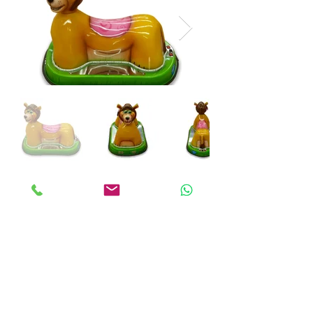
Out
of
gallery
ANKALAND