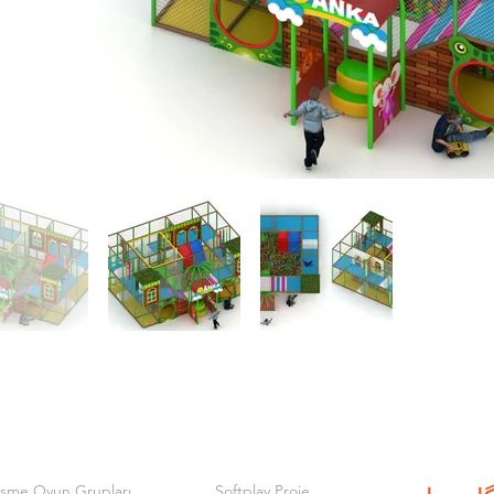
işme Oyun Grupları
Softplay Proje