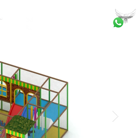
تم
bilgi@ankatrambolin.com
+90 549 650 50 00