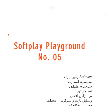
ANKALAND
صلی
Softplay Playground
No. 05
زمین بازی Softplay
سرسره آبشاری
سرسره غلتکی
استخر توپ
ترامپولین افقی
وسایل بازی و سرگرمی مختلف
پوشش رنگارنگ