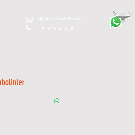
تم
bilgi@ankatrambolin.com
+90 549 650 50 00
bolinler