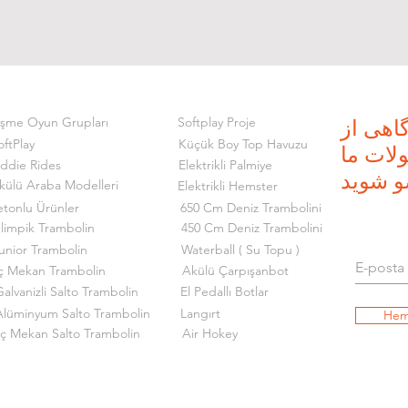
işme Oyun Grupları
Softplay Proje
گاهی از
oftPlay
Küçük Boy Top Havuzu
ات ما
iddie Rides
Elektrikli Palmiye
و شوید
külü Araba Modelleri
Elektrikli Hemster
etonlu Ürünler
650 Cm Deniz Trambolini
limpik Trambolin
450 Cm Deniz Trambolini
unior Trambolin
Waterball ( Su Topu )
ç Mekan Trambolin
Akülü Çarpışanbot
alvanizli Salto Trambolin
El Pedallı Botlar
Alüminyum Salto Trambolin
Langırt
Hem
İç Mekan Salto Trambolin
Air Hokey