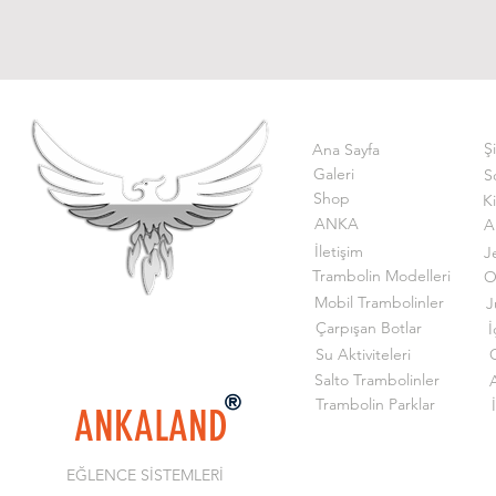
Ş
Ana Sayfa
Galeri
S
Shop
K
ANKA
A
İletişim
J
Trambolin Modelleri
O
Mobil Trambolinler
J
Çarpışan Botlar
İ
Su Aktiviteleri
G
Salto Trambolinler
Trambolin Parklar
ANKALAND
EĞLENCE SİSTEMLERİ