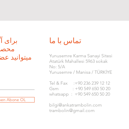
تماس با ما
برای آ
محصول
​Yunusemre Karma Sanayi Sitesi
میتوانید عض
Atatürk Mahallesi 5963 sokak
No: 5/A
Yunusemre / Manisa / TÜRKİYE
Tel & Fax :+90 236 239 12 12
Gsm : +90 549 650 50 20
whatsapp : +90 549 650 50 20
en Abone OL
bilgi@ankatrambolin.com
trambolin@gmail.com